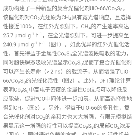
9
8
成功构建了一种新型的复合光催化剂UiO-66/Co
S
。
9
8
该催化剂对CO
光还原为CH
具有宽光谱响应，且选择
2
4
性接近100%，在红外光照射下，CH
的产生速率高达
4
-1
-1
25.7 μmol g
h
，在全光谱照射下，可进一步提高至
-1
-1
240.9 μmol g
h
（图1）。如此优异的红外光催化活
性，首先得益于金属性Co
S
全光谱波段吸收的能力，
9
8
同时超快瞬态吸收光谱显示Co
S
促使了复合光催化剂
9
8
可以产生长寿命（> 2 ns）的载流子，从而增强了UiO-
66/Co
S
的光催化活性（图2）。此外，DFT理论计算
9
8
表明Co
S
中高电子密度的金属性Co位点可以降低反
9
8
应能垒，促进*CO中间体进一步加氢，从而高选择性地
得到CH
（图3）。另外，得益于UiO-66的多孔性，复
4
合光催化剂对CO
的亲和力也大大增强，有限元模拟结
2
果显示这一增强的特性可以提高Co
S
的局部CO
浓度
9
8
2
（图4）；同时通过负载的方式，也将Co
S
活性组分