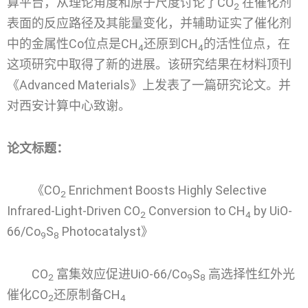
算平台，从理论角度和原子尺度讨论了CO
在催化剂
2
表面的反应路径及其能量变化，并辅助证实了催化剂
中的金属性Co位点是CH
还原到CH
的活性位点，在
4
4
这项研究中取得了新的进展。该研究结果在材料顶刊
《Advanced Materials》上发表了一篇研究论文。并
对西安计算中心致谢。
论文标题：
《CO
Enrichment Boosts Highly Selective
2
Infrared-Light-Driven CO
Conversion to CH
by UiO-
2
4
66/Co
S
Photocatalyst》
9
8
CO
富集效应促进UiO-66/Co
S
高选择性红外光
2
9
8
催化CO
还原制备CH
2
4