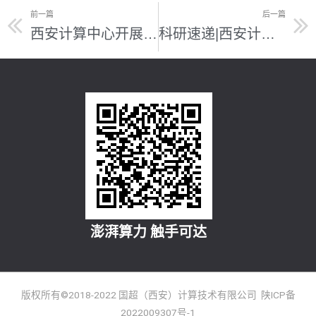
前一篇
后一篇
西安计算中心开展岁末年初安全检查工作
科研速递|西安计算中心助力西北农林科技大学天然有机物质—重金属阳离子相互作用的多尺度模拟：团聚稳定机制研究取得新进展！
澎湃算力 触手可达
版权所有©2018-2022 国超（西安）计算技术有限公司 陕ICP备
2022009307号-1