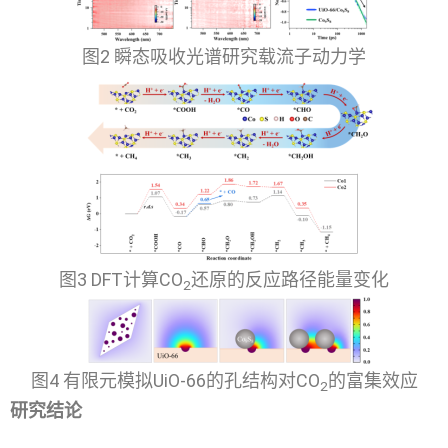
图2 瞬态吸收光谱研究载流子动力学
图3 DFT计算CO
还原的反应路径能量变化
2
图4 有限元模拟UiO-66的孔结构对CO
的富集效应
2
研究结论