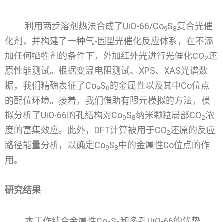
利用两步溶剂热法合成了UiO-66/Co
S
复合光催
9
8
化剂，并构建了一种气-固型光催化反应体系，在不添
加任何牺牲剂的条件下，外加红外光进行光催化CO
还
2
原性能测试。根据变温电阻测试、XPS、XAS光谱数
据，我们精确表征了Co
S
的金属性以及其中Co位点
9
8
的配位环境。接着，我们借助有限元模拟的方法，模
拟分析了UiO-66的孔结构对Co
S
纳米颗粒局部CO
浓
9
8
2
度的富集效应。此外，DFT计算被用于CO
还原的反应
2
路径能量分析，以确定Co
S
中的金属性Co位点的作
9
8
用。
研究结果
本工作结合金属性Co
S
和多孔UiO-66的优势，