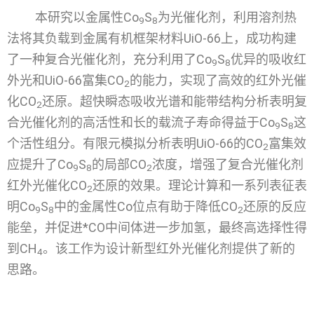
本研究以金属性Co
S
为光催化剂，利用溶剂热
9
8
法将其负载到金属有机框架材料UiO-66上，成功构建
了一种复合光催化剂，充分利用了Co
S
优异的吸收红
9
8
外光和UiO-66富集CO
的能力，实现了高效的红外光催
2
化CO
还原。超快瞬态吸收光谱和能带结构分析表明复
2
合光催化剂的高活性和长的载流子寿命得益于Co
S
这
9
8
个活性组分。有限元模拟分析表明UiO-66的CO
富集效
2
应提升了Co
S
的局部CO
浓度，增强了复合光催化剂
9
8
2
红外光催化CO
还原的效果。理论计算和一系列表征表
2
明Co
S
中的金属性Co位点有助于降低CO
还原的反应
9
8
2
能垒，并促进*CO中间体进一步加氢，最终高选择性得
到CH
。该工作为设计新型红外光催化剂提供了新的
4
思路。