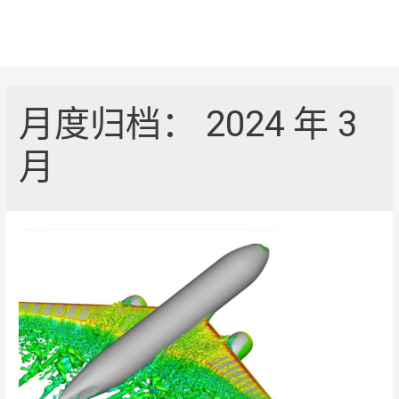
跳
至
内
容
月度归档：
2024 年 3
月