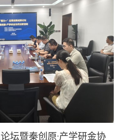
果论坛暨秦创原·产学研金协