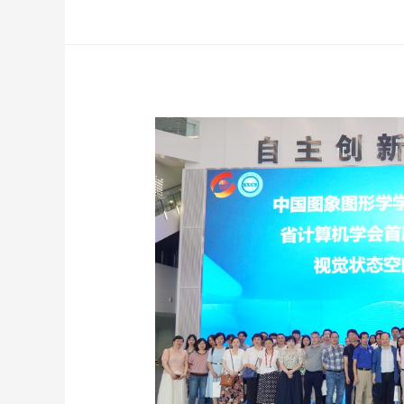
油
田
数
据
公
司
莅
临
西
安
计
算
中
心
探
讨
合