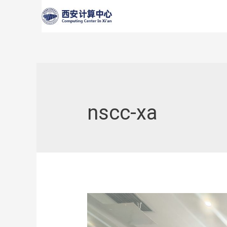
跳
至
内
容
nscc-xa