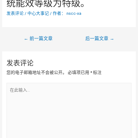
统能效等级为特级。
发表评论
/
中心大事记
/ 作者：
nscc-xa
文
←
前一篇文章
后一篇文章
→
章
导
航
发表评论
您的电子邮箱地址不会被公开。
必填项已用
*
标注
在
此
输
入...