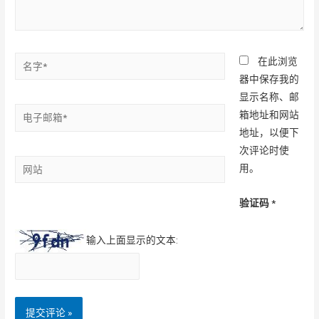
名
在此浏览
字
器中保存我的
*
显示名称、邮
电
箱地址和网站
子
地址，以便下
邮
次评论时使
网
箱
用。
站
*
验证码
*
输入上面显示的文本: